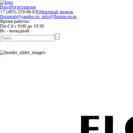
Вход
Регистрация
+7 (495) 319-96-63
Обратный звонок
floransm@yandex.ru, info@florans-m.ru
Время работы:
Пн-Сб
с
9:00
до
19:30
Вс
- выходной