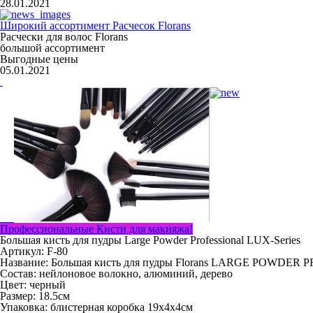
28.01.2021
Широкий ассортимент Расчесок Florans
Расчески для волос Florans
большой ассортимент
Выгодные цены
05.01.2021
Профессиональные Кисти для макияжа!
Большая кисть для пудры Large Powder Professional LUX-Series
Артикул: F-80
Название:
Большая кисть для пудры Florans LARGE POWDER 
Состав:
нейлоновое волокно, алюминий, дерево
Цвет:
черный
Размер:
18.5см
Упаковка:
блистерная коробка 19х4х4см