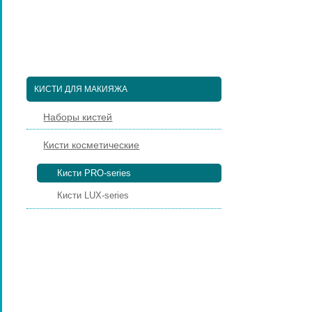
ПЕДИКЮРНЫЕ ИНСТРУМЕНТЫ
ПИНЦЕТЫ ДЛЯ БРОВЕЙ
КОСМЕТИЧЕСКИЕ ИНСТРУМЕНТЫ
КИСТИ ДЛЯ МАКИЯЖА
Наборы кистей
Кисти косметические
Кисти PRO-series
Кисти LUX-series
НАРАЩИВАНИЕ РЕСНИЦ
ПАРИКМАХЕРСКИЕ ИНСТРУМЕНТЫ
ЩЕТКИ МАССАЖНЫЕ ДЛЯ ВОЛОС
РАСЧЕСКИ И ГРЕБНИ ДЛЯ ВОЛОС