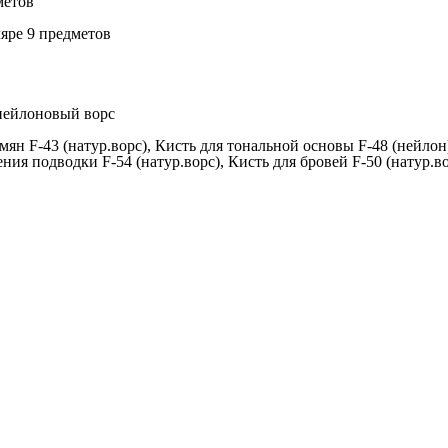
метов
яре 9 предметов
нейлоновый ворс
мян F-43 (натур.ворс), Кисть для тональной основы F-48 (нейлон)
ения подводки F-54 (натур.ворс), Кисть для бровей F-50 (натур.в