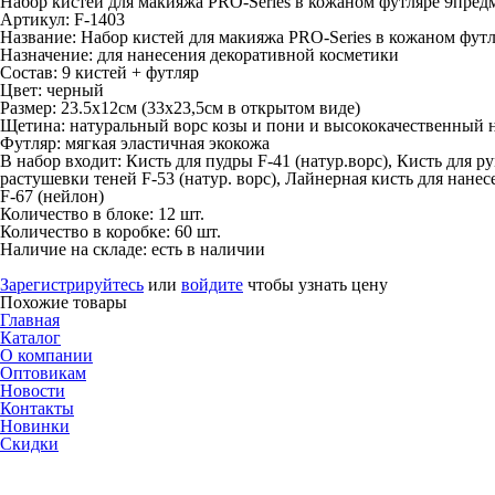
Набор кистей для макияжа PRO-Series в кожаном футляре 9пред
Артикул: F-1403
Название:
Набор кистей для макияжа PRO-Series в кожаном футл
Назначение:
для нанесения декоративной косметики
Состав:
9 кистей + футляр
Цвет:
черный
Размер:
23.5х12см (33х23,5см в открытом виде)
Щетина:
натуральный ворс козы и пони и высококачественный 
Футляр:
мягкая эластичная экокожа
В набор входит: Кисть для пудры F-41 (натур.ворс), Кисть для ру
растушевки теней F-53 (натур. ворс), Лайнерная кисть для нанес
F-67 (нейлон)
Количество в блоке:
12 шт.
Количество в коробке:
60 шт.
Наличие на складе:
есть в наличии
Зарегистрируйтесь
или
войдите
чтобы узнать цену
Похожие товары
Главная
Каталог
О компании
Оптовикам
Новости
Контакты
Новинки
Скидки