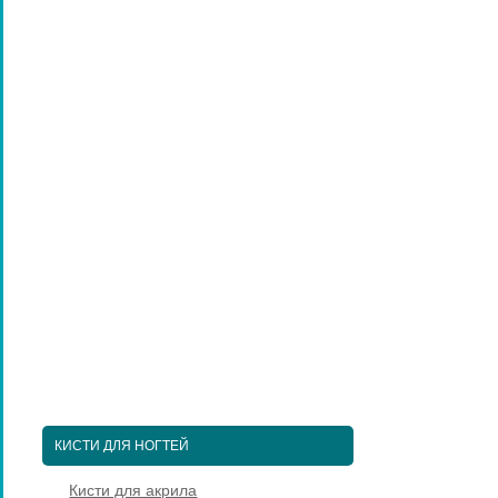
ПЕДИКЮРНЫЕ ИНСТРУМЕНТЫ
ПИНЦЕТЫ ДЛЯ БРОВЕЙ
КОСМЕТИЧЕСКИЕ ИНСТРУМЕНТЫ
КИСТИ ДЛЯ МАКИЯЖА
НАРАЩИВАНИЕ РЕСНИЦ
ПАРИКМАХЕРСКИЕ ИНСТРУМЕНТЫ
ЩЕТКИ МАССАЖНЫЕ ДЛЯ ВОЛОС
РАСЧЕСКИ И ГРЕБНИ ДЛЯ ВОЛОС
ДИЗАЙН НОГТЕЙ
ГЕЛЬ-ЛАКИ ДЛЯ НОГТЕЙ
КИСТИ ДЛЯ НОГТЕЙ
Кисти для акрила