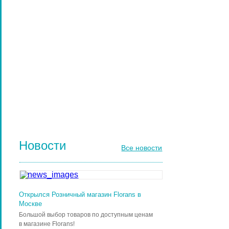
ПАРИКМАХЕРСКИЕ ИНСТРУМЕНТЫ
ЩЕТКИ МАССАЖНЫЕ ДЛЯ ВОЛОС
РАСЧЕСКИ И ГРЕБНИ ДЛЯ ВОЛОС
ДИЗАЙН НОГТЕЙ
ГЕЛЬ-ЛАКИ ДЛЯ НОГТЕЙ
КИСТИ ДЛЯ НОГТЕЙ
Новости
Все новости
Открылся Розничный магазин Florans в
Москве
Большой выбор товаров по доступным ценам
в магазине Florans!