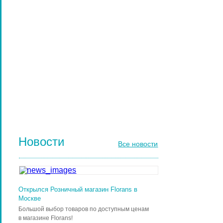
ПАРИКМАХЕРСКИЕ ИНСТРУМЕНТЫ
ЩЕТКИ МАССАЖНЫЕ ДЛЯ ВОЛОС
РАСЧЕСКИ И ГРЕБНИ ДЛЯ ВОЛОС
ДИЗАЙН НОГТЕЙ
ГЕЛЬ-ЛАКИ ДЛЯ НОГТЕЙ
КИСТИ ДЛЯ НОГТЕЙ
Новости
Все новости
Открылся Розничный магазин Florans в
Москве
Большой выбор товаров по доступным ценам
в магазине Florans!