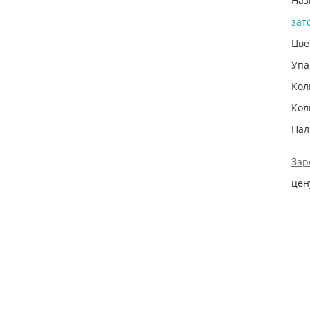
Наз
зат
Цве
Упа
Кол
Кол
Нал
Зар
цен