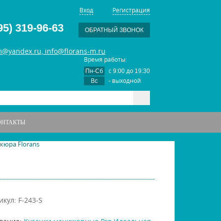
Вход
Регистрация
95) 319-96-63
ОБРАТНЫЙ ЗВОНОК
m@yandex.ru, info@florans-m.ru
Время работы:
с
до
Пн-Сб
9:00
19:30
- выходной
Вс
ОНТАКТЫ
кюра Florans
икул: F-243-S