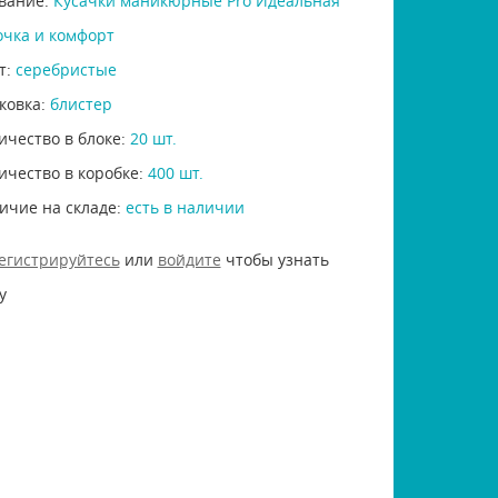
вание:
Кусачки маникюрные Pro Идеальная
очка и комфорт
т:
серебристые
ковка:
блистер
ичество в блоке:
20 шт.
ичество в коробке:
400 шт.
ичие на складе:
есть в наличии
егистрируйтесь
или
войдите
чтобы узнать
у