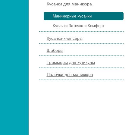
Кусачки для маникюра
Маникюрные кусачки
Кусачки Заточка и Комфорт
Кусачки-книпсеры
Шаберы
Триммеры для кутикулы
Палочки для маникюра
ПИЛКИ И БРУСКИ ДЛЯ НОГТЕЙ
ПЕДИКЮРНЫЕ ИНСТРУМЕНТЫ
ПИНЦЕТЫ ДЛЯ БРОВЕЙ
КОСМЕТИЧЕСКИЕ ИНСТРУМЕНТЫ
КИСТИ ДЛЯ МАКИЯЖА