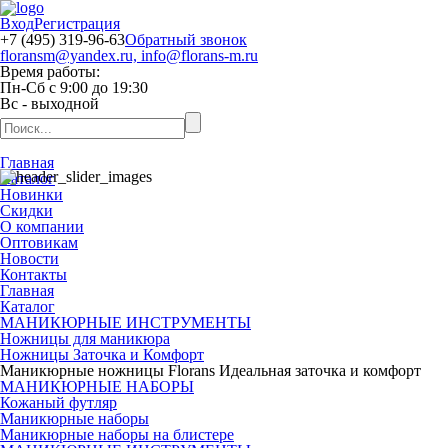
Вход
Регистрация
+7 (495) 319-96-63
Обратный звонок
floransm@yandex.ru, info@florans-m.ru
Время работы:
Пн-Сб
с
9:00
до
19:30
Вс
- выходной
Главная
Каталог
Новинки
Скидки
О компании
Оптовикам
Новости
Контакты
Главная
Каталог
МАНИКЮРНЫЕ ИНСТРУМЕНТЫ
Ножницы для маникюра
Ножницы Заточка и Комфорт
Маникюрные ножницы Florans Идеальная заточка и комфорт
МАНИКЮРНЫЕ НАБОРЫ
Кожаный футляр
Маникюрные наборы
Маникюрные наборы на блистере