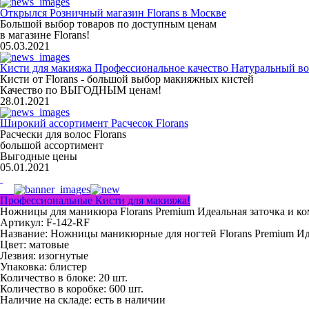
Открылся Розничный магазин Florans в Москве
Большой выбор товаров по доступным ценам
в магазине Florans!
05.03.2021
Кисти для макияжа Профессиональное качество Натуральный во
Кисти от Florans - большой выбор макияжных кистей
Качество по ВЫГОДНЫМ ценам!
28.01.2021
Широкий ассортимент Расчесок Florans
Расчески для волос Florans
большой ассортимент
Выгодные цены
05.01.2021
Профессиональные Кисти для макияжа!
Ножницы для маникюра Florans Premium Идеальная заточка и к
Артикул: F-142-RF
Название:
Ножницы маникюрные для ногтей Florans Premium Ид
Цвет:
матовые
Лезвия:
изогнутые
Упаковка:
блистер
Количество в блоке:
20 шт.
Количество в коробке:
600 шт.
Наличие на складе:
есть в наличии