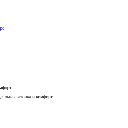
рс
омфорт
еальная заточка и комфорт