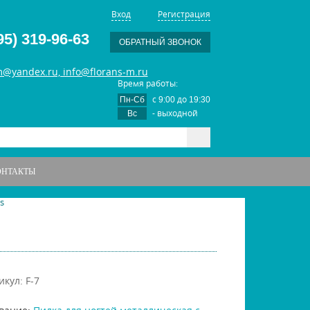
Вход
Регистрация
95) 319-96-63
ОБРАТНЫЙ ЗВОНОК
m@yandex.ru, info@florans-m.ru
Время работы:
с
до
Пн-Сб
9:00
19:30
- выходной
Вс
ОНТАКТЫ
s
икул: F-7