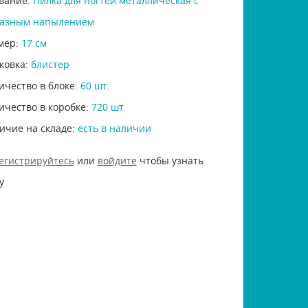
вание:
Пилка для ногтей металлическая с
азным напылением
мер:
17 см
ковка:
блистер
ичество в блоке:
60 шт.
ичество в коробке:
720 шт.
ичие на складе:
есть в наличии
егистрируйтесь
или
войдите
чтобы узнать
у