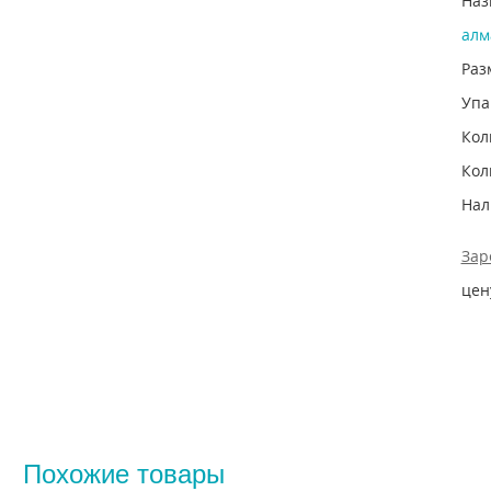
Наз
алм
Раз
Упа
Кол
Кол
Нал
Зар
цен
Похожие товары