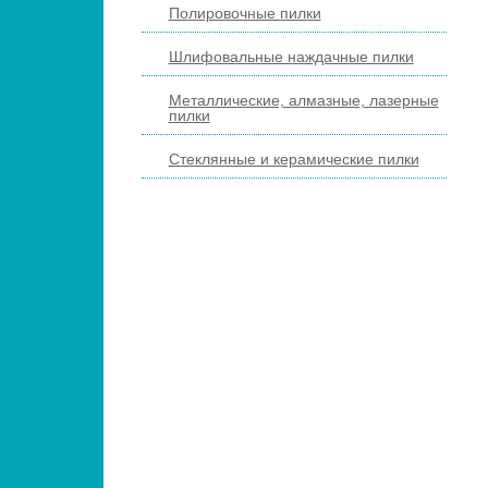
Полировочные пилки
Шлифовальные наждачные пилки
Металлические, алмазные, лазерные
пилки
Стеклянные и керамические пилки
ПЕДИКЮРНЫЕ ИНСТРУМЕНТЫ
ПИНЦЕТЫ ДЛЯ БРОВЕЙ
КОСМЕТИЧЕСКИЕ ИНСТРУМЕНТЫ
КИСТИ ДЛЯ МАКИЯЖА
НАРАЩИВАНИЕ РЕСНИЦ
ПАРИКМАХЕРСКИЕ ИНСТРУМЕНТЫ
ЩЕТКИ МАССАЖНЫЕ ДЛЯ ВОЛОС