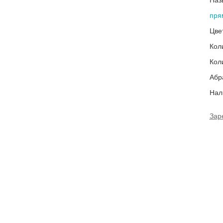
Наз
пря
Цве
Кол
Кол
Абр
Нал
Зар