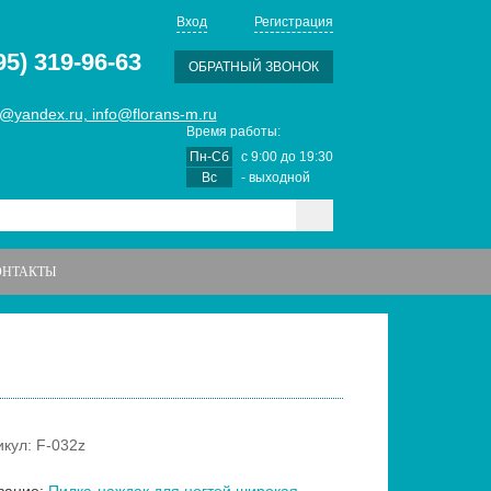
Вход
Регистрация
95) 319-96-63
ОБРАТНЫЙ ЗВОНОК
@yandex.ru, info@florans-m.ru
Время работы:
Пн-Сб
с
9:00
до
19:30
Вс
- выходной
ОНТАКТЫ
s
икул: F-032z