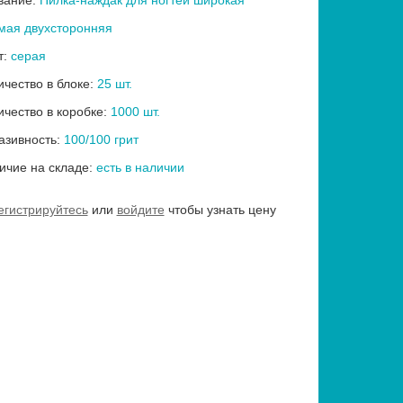
вание:
Пилка-наждак для ногтей широкая
мая двухсторонняя
т:
серая
ичество в блоке:
25 шт.
ичество в коробке:
1000 шт.
азивность:
100/100 грит
ичие на складе:
есть в наличии
егистрируйтесь
или
войдите
чтобы узнать цену