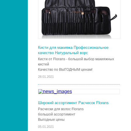
Кисти для макияжа Профессиональное
качество Натуральный ворс
Кисти от Florans - большой выбор макияжных
кистей
Качество по ВЫГОДНЫМ ценам!
28.01.2021
Широкий ассортимент Расчесок Florans
Расчески для волос Florans
большой ассортимент
Выгодные цены
05.01.2021