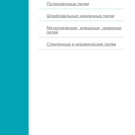
Полировочные пилки
Шлифовальные наждачные пилки
Металлические, алмазные, лазерные
пилки
Стеклянные и керамические пилки
ПЕДИКЮРНЫЕ ИНСТРУМЕНТЫ
ПИНЦЕТЫ ДЛЯ БРОВЕЙ
КОСМЕТИЧЕСКИЕ ИНСТРУМЕНТЫ
КИСТИ ДЛЯ МАКИЯЖА
НАРАЩИВАНИЕ РЕСНИЦ
ПАРИКМАХЕРСКИЕ ИНСТРУМЕНТЫ
ЩЕТКИ МАССАЖНЫЕ ДЛЯ ВОЛОС