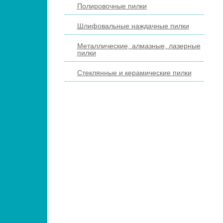
Полировочные пилки
Шлифовальные наждачные пилки
Металлические, алмазные, лазерные
пилки
Стеклянные и керамические пилки
ПЕДИКЮРНЫЕ ИНСТРУМЕНТЫ
ПИНЦЕТЫ ДЛЯ БРОВЕЙ
КОСМЕТИЧЕСКИЕ ИНСТРУМЕНТЫ
КИСТИ ДЛЯ МАКИЯЖА
НАРАЩИВАНИЕ РЕСНИЦ
ПАРИКМАХЕРСКИЕ ИНСТРУМЕНТЫ
ЩЕТКИ МАССАЖНЫЕ ДЛЯ ВОЛОС