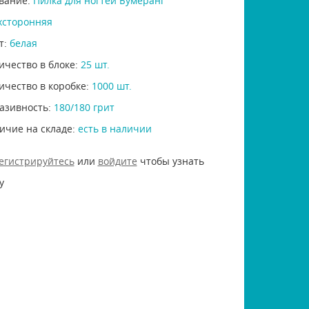
вание:
Пилка для ногтей Бумеранг
хсторонняя
т:
белая
ичество в блоке:
25 шт.
ичество в коробке:
1000 шт.
азивность:
180/180 грит
ичие на складе:
есть в наличии
егистрируйтесь
или
войдите
чтобы узнать
у