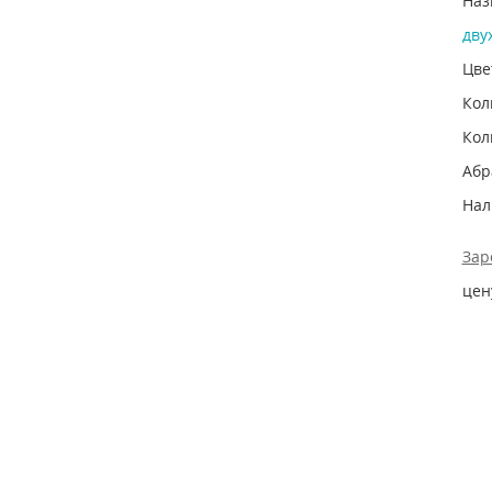
Наз
дву
Цве
Кол
Кол
Абр
Нал
Зар
цен