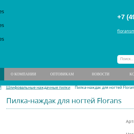
+7 (4
florans
О КОМПАНИИ
ОПТОВИКАМ
НОВОСТИ
К
Й
Шлифовальные наждачные пилки
Пилка-наждак для ногтей Floran
Пилка-наждак для ногтей Florans
Арт