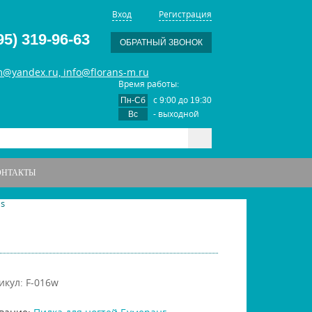
Вход
Регистрация
95) 319-96-63
ОБРАТНЫЙ ЗВОНОК
m@yandex.ru, info@florans-m.ru
Время работы:
с
до
Пн-Сб
9:00
19:30
- выходной
Вс
ОНТАКТЫ
s
икул: F-016w