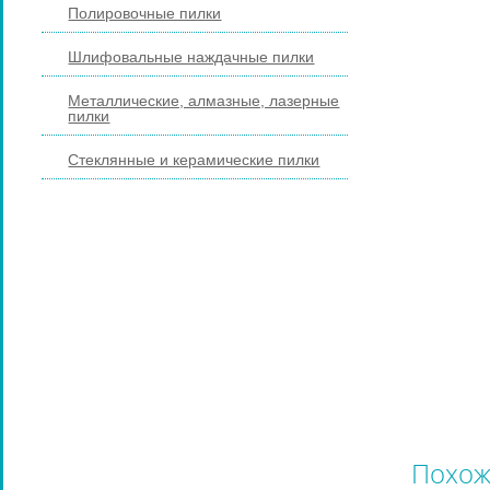
Полировочные пилки
Шлифовальные наждачные пилки
Металлические, алмазные, лазерные
пилки
Стеклянные и керамические пилки
ПЕДИКЮРНЫЕ ИНСТРУМЕНТЫ
ПИНЦЕТЫ ДЛЯ БРОВЕЙ
КОСМЕТИЧЕСКИЕ ИНСТРУМЕНТЫ
КИСТИ ДЛЯ МАКИЯЖА
НАРАЩИВАНИЕ РЕСНИЦ
ПАРИКМАХЕРСКИЕ ИНСТРУМЕНТЫ
ЩЕТКИ МАССАЖНЫЕ ДЛЯ ВОЛОС
Похож