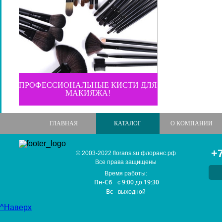
ПРОФЕССИОНАЛЬНЫЕ КИСТИ ДЛЯ
МАКИЯЖА!
ГЛАВНАЯ
КАТАЛОГ
О КОМПАНИИ
+7
© 2003-2022 florans.su флоранс.рф
Все права защищены
Время работы:
Пн-Сб
9:00
19:30
с
до
Вс
- выходной
^Наверх