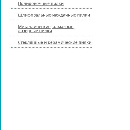
Полировочные пилки
Шлифовальные наждачные пилки
Металлические, алмазные,
лазерные пилки
Стеклянные и керамические пилки
ПЕДИКЮРНЫЕ ИНСТРУМЕНТЫ
ПИНЦЕТЫ ДЛЯ БРОВЕЙ
КОСМЕТИЧЕСКИЕ ИНСТРУМЕНТЫ
КИСТИ ДЛЯ МАКИЯЖА
НАРАЩИВАНИЕ РЕСНИЦ
ПАРИКМАХЕРСКИЕ ИНСТРУМЕНТЫ
ЩЕТКИ МАССАЖНЫЕ ДЛЯ ВОЛОС