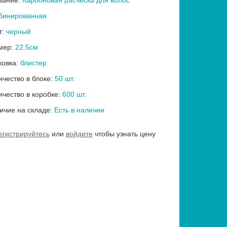
вание:
Карбоновая расческа для волос
бинированная
т:
черный
мер:
22.5см
ковка:
блистер
ичество в блоке:
50 шт.
ичество в коробке:
600 шт.
ичие на складе:
Есть в наличии
егистрируйтесь
или
войдите
чтобы узнать цену