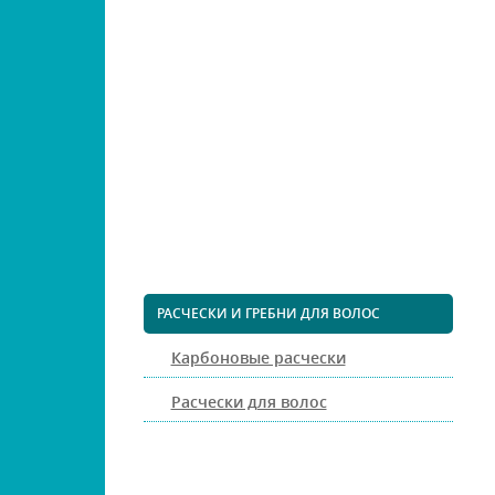
ПЕДИКЮРНЫЕ ИНСТРУМЕНТЫ
ПИНЦЕТЫ ДЛЯ БРОВЕЙ
КОСМЕТИЧЕСКИЕ ИНСТРУМЕНТЫ
КИСТИ ДЛЯ МАКИЯЖА
НАРАЩИВАНИЕ РЕСНИЦ
ПАРИКМАХЕРСКИЕ ИНСТРУМЕНТЫ
ЩЕТКИ МАССАЖНЫЕ ДЛЯ ВОЛОС
РАСЧЕСКИ И ГРЕБНИ ДЛЯ ВОЛОС
Карбоновые расчески
Расчески для волос
ДИЗАЙН НОГТЕЙ
ГЕЛЬ-ЛАКИ ДЛЯ НОГТЕЙ