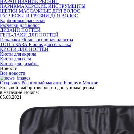
НАРАЩИВАНИЕ РЕСНИЦ
ПАРИКМАХЕРСКИЕ ИНСТРУМЕНТЫ
ЩЕТКИ МАССАЖНЫЕ ДЛЯ ВОЛОС
РАСЧЕСКИ И ГРЕБНИ ДЛЯ ВОЛОС
Карбоновые расчески
Расчески для волос
ДИЗАЙН НОГТЕЙ
ГЕЛЬ-ЛАКИ ДЛЯ НОГТЕЙ
Гель-лаки Florans основная палитра
ТОП и БАЗА Florans для гель-лака
КИСТИ ДЛЯ НОГТЕЙ
Кисти для акрила
Кисти для геля
Кисти для дизайна
Новости
Все новости
Открылся Розничный магазин Florans в Москве
Большой выбор товаров по доступным ценам
в магазине Florans!
05.03.2021