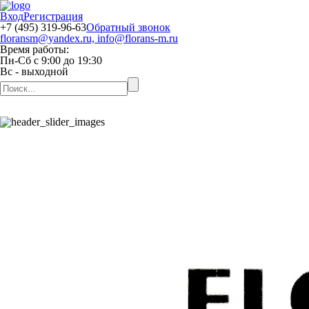
Вход
Регистрация
+7 (495) 319-96-63
Обратный звонок
floransm@yandex.ru, info@florans-m.ru
Время работы:
Пн-Сб
с
9:00
до
19:30
Вс
- выходной