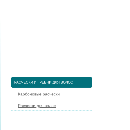
ПЕДИКЮРНЫЕ ИНСТРУМЕНТЫ
ПИНЦЕТЫ ДЛЯ БРОВЕЙ
КОСМЕТИЧЕСКИЕ ИНСТРУМЕНТЫ
КИСТИ ДЛЯ МАКИЯЖА
НАРАЩИВАНИЕ РЕСНИЦ
ПАРИКМАХЕРСКИЕ ИНСТРУМЕНТЫ
ЩЕТКИ МАССАЖНЫЕ ДЛЯ ВОЛОС
РАСЧЕСКИ И ГРЕБНИ ДЛЯ ВОЛОС
Карбоновые расчески
Расчески для волос
ДИЗАЙН НОГТЕЙ
ГЕЛЬ-ЛАКИ ДЛЯ НОГТЕЙ