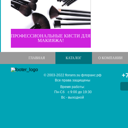
ПРОФЕССИОНАЛЬНЫЕ КИСТИ ДЛЯ
МАКИЯЖА!
ГЛАВНАЯ
КАТАЛОГ
О КОМПАНИИ
+7
© 2003-2022 florans.su флоранс.рф
Все права защищены
Время работы:
Пн-Сб
с
9:00
до
19:30
Вс
- выходной