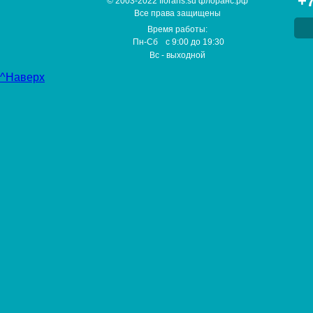
+7
© 2003-2022 florans.su флоранс.рф
Все права защищены
Время работы:
Пн-Сб
с
9:00
до
19:30
Вс
- выходной
^Наверх