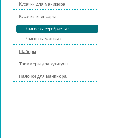
Кусачки для маникюра
Кусачки-книпсеры
Книпсеры серебристые
Книпсеры матовые
Шаберы
Триммеры для кутикулы
Палочки для маникюра
ПИЛКИ И БРУСКИ ДЛЯ НОГТЕЙ
ПЕДИКЮРНЫЕ ИНСТРУМЕНТЫ
ПИНЦЕТЫ ДЛЯ БРОВЕЙ
КОСМЕТИЧЕСКИЕ ИНСТРУМЕНТЫ
КИСТИ ДЛЯ МАКИЯЖА