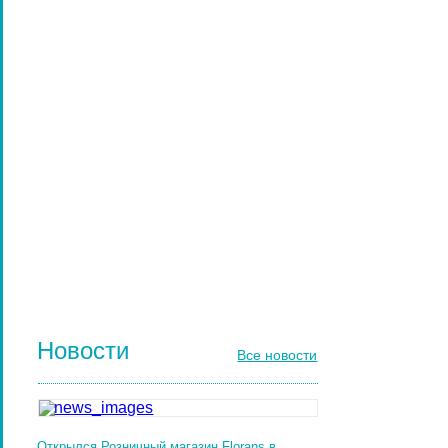
НАРАЩИВАНИЕ РЕСНИЦ
ПАРИКМАХЕРСКИЕ ИНСТРУМЕНТЫ
ЩЕТКИ МАССАЖНЫЕ ДЛЯ ВОЛОС
РАСЧЕСКИ И ГРЕБНИ ДЛЯ ВОЛОС
ДИЗАЙН НОГТЕЙ
ГЕЛЬ-ЛАКИ ДЛЯ НОГТЕЙ
КИСТИ ДЛЯ НОГТЕЙ
Новости
Все новости
Открылся Розничный магазин Florans в