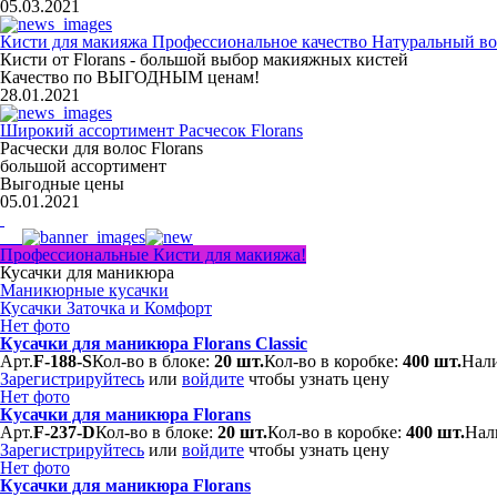
05.03.2021
Кисти для макияжа Профессиональное качество Натуральный во
Кисти от Florans - большой выбор макияжных кистей
Качество по ВЫГОДНЫМ ценам!
28.01.2021
Широкий ассортимент Расчесок Florans
Расчески для волос Florans
большой ассортимент
Выгодные цены
05.01.2021
Профессиональные Кисти для макияжа!
Кусачки для маникюра
Маникюрные кусачки
Кусачки Заточка и Комфорт
Нет фото
Кусачки для маникюра Florans Classic
Арт.
F-188-S
Кол-во в блоке:
20 шт.
Кол-во в коробке:
400 шт.
Нали
Зарегистрируйтесь
или
войдите
чтобы узнать цену
Нет фото
Кусачки для маникюра Florans
Арт.
F-237-D
Кол-во в блоке:
20 шт.
Кол-во в коробке:
400 шт.
Нал
Зарегистрируйтесь
или
войдите
чтобы узнать цену
Нет фото
Кусачки для маникюра Florans