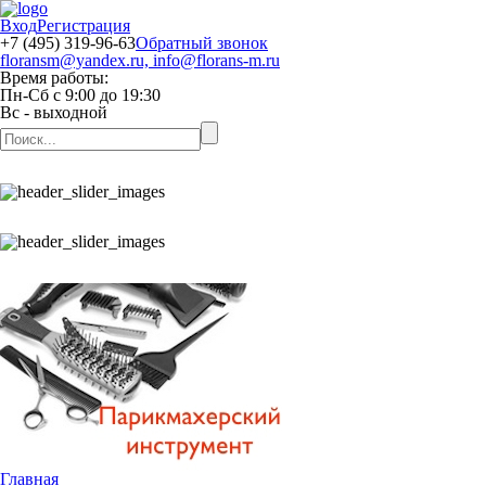
Вход
Регистрация
+7 (495) 319-96-63
Обратный звонок
floransm@yandex.ru, info@florans-m.ru
Время работы:
Пн-Сб
с
9:00
до
19:30
Вс
- выходной
Главная