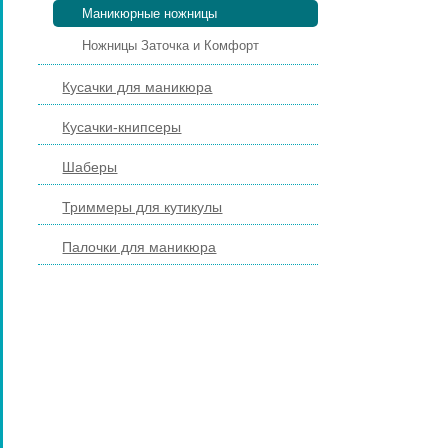
Маникюрные ножницы
Ножницы Заточка и Комфорт
Кусачки для маникюра
Кусачки-книпсеры
Шаберы
Триммеры для кутикулы
Палочки для маникюра
ПИЛКИ И БРУСКИ ДЛЯ НОГТЕЙ
ПЕДИКЮРНЫЕ ИНСТРУМЕНТЫ
ПИНЦЕТЫ ДЛЯ БРОВЕЙ
КОСМЕТИЧЕСКИЕ ИНСТРУМЕНТЫ
КИСТИ ДЛЯ МАКИЯЖА