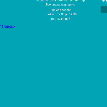
+7
© 2003-2022 florans.su флоранс.рф
Все права защищены
Время работы:
Пн-Сб
с
9:00
до
19:30
Вс
- выходной
^Наверх