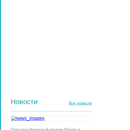
НАРАЩИВАНИЕ РЕСНИЦ
ПАРИКМАХЕРСКИЕ ИНСТРУМЕНТЫ
ЩЕТКИ МАССАЖНЫЕ ДЛЯ ВОЛОС
РАСЧЕСКИ И ГРЕБНИ ДЛЯ ВОЛОС
ДИЗАЙН НОГТЕЙ
ГЕЛЬ-ЛАКИ ДЛЯ НОГТЕЙ
КИСТИ ДЛЯ НОГТЕЙ
Новости
Все новости
Открылся Розничный магазин Florans в