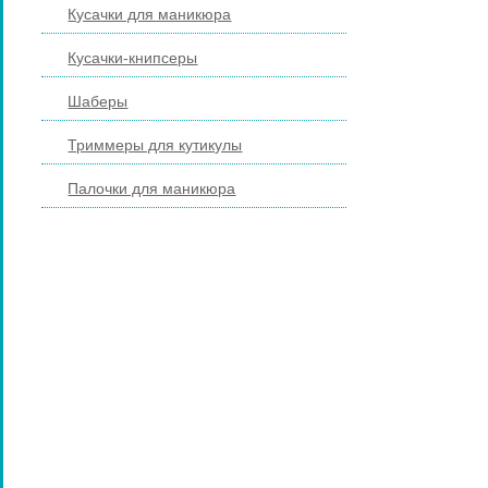
Кусачки для маникюра
Кусачки-книпсеры
Шаберы
Триммеры для кутикулы
Палочки для маникюра
ПИЛКИ И БРУСКИ ДЛЯ НОГТЕЙ
ПЕДИКЮРНЫЕ ИНСТРУМЕНТЫ
ПИНЦЕТЫ ДЛЯ БРОВЕЙ
КОСМЕТИЧЕСКИЕ ИНСТРУМЕНТЫ
КИСТИ ДЛЯ МАКИЯЖА
НАРАЩИВАНИЕ РЕСНИЦ