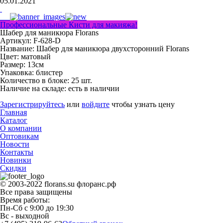
05.01.2021
Профессиональные Кисти для макияжа!
Шабер для маникюра Florans
Артикул: F-628-D
Название:
Шабер для маникюра двухсторонний Florans
Цвет:
матовый
Размер:
13см
Упаковка:
блистер
Количество в блоке:
25 шт.
Наличие на складе:
есть в наличии
Зарегистрируйтесь
или
войдите
чтобы узнать цену
Главная
Каталог
О компании
Оптовикам
Новости
Контакты
Новинки
Скидки
© 2003-2022 florans.su флоранс.рф
Все права защищены
Время работы:
Пн-Сб
с
9:00
до
19:30
Вс
- выходной