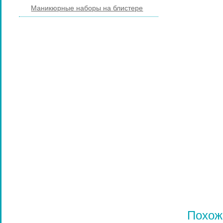
Маникюрные наборы на блистере
МАНИКЮРНЫЕ ИНСТРУМЕНТЫ
ПИЛКИ И БРУСКИ ДЛЯ НОГТЕЙ
ПЕДИКЮРНЫЕ ИНСТРУМЕНТЫ
ПИНЦЕТЫ ДЛЯ БРОВЕЙ
КОСМЕТИЧЕСКИЕ ИНСТРУМЕНТЫ
КИСТИ ДЛЯ МАКИЯЖА
НАРАЩИВАНИЕ РЕСНИЦ
ПАРИКМАХЕРСКИЕ ИНСТРУМЕНТЫ
ЩЕТКИ МАССАЖНЫЕ ДЛЯ ВОЛОС
РАСЧЕСКИ И ГРЕБНИ ДЛЯ ВОЛОС
Похож