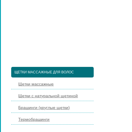
ПЕДИКЮРНЫЕ ИНСТРУМЕНТЫ
ПИНЦЕТЫ ДЛЯ БРОВЕЙ
КОСМЕТИЧЕСКИЕ ИНСТРУМЕНТЫ
КИСТИ ДЛЯ МАКИЯЖА
НАРАЩИВАНИЕ РЕСНИЦ
ПАРИКМАХЕРСКИЕ ИНСТРУМЕНТЫ
ЩЕТКИ МАССАЖНЫЕ ДЛЯ ВОЛОС
Щетки массажные
Щетки с натуральной щетиной
Брашинги (круглые щетки)
Термобрашинги