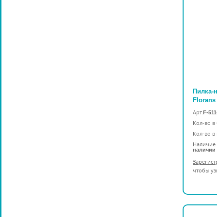
Пилка-
Florans
Арт.
F-511
Кол-во в
Кол-во в
Наличие 
наличии
Зарегист
чтобы уз