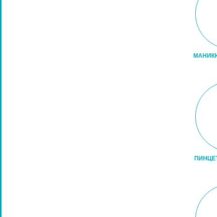
ПЕДИКЮРНЫЕ ИНСТРУМЕНТЫ
ПИНЦЕТЫ ДЛЯ БРОВЕЙ
КОСМЕТИЧЕСКИЕ ИНСТРУМЕНТЫ
МАНИК
КИСТИ ДЛЯ МАКИЯЖА
НАРАЩИВАНИЕ РЕСНИЦ
ПАРИКМАХЕРСКИЕ ИНСТРУМЕНТЫ
ЩЕТКИ МАССАЖНЫЕ ДЛЯ ВОЛОС
РАСЧЕСКИ И ГРЕБНИ ДЛЯ ВОЛОС
ДИЗАЙН НОГТЕЙ
ПИНЦЕ
ГЕЛЬ-ЛАКИ ДЛЯ НОГТЕЙ
КИСТИ ДЛЯ НОГТЕЙ