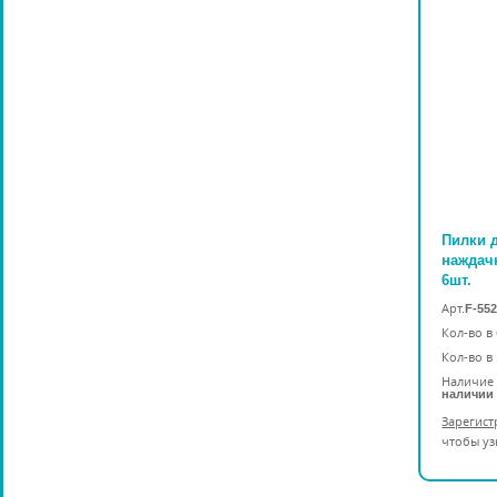
Пилки 
наждачн
6шт.
Арт.
F-552
Кол-во в
Кол-во в
Наличие 
наличии
Зарегист
чтобы уз