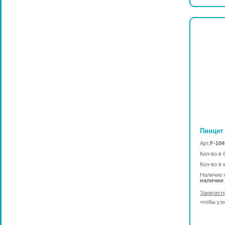
Пинцет 
Арт.
F-104
Кол-во в 
Кол-во в 
Наличие 
наличии
Зарегист
чтобы уз