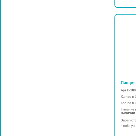
Пинцет 
Арт.
F-109
Кол-во в 
Кол-во в 
Наличие 
наличии
Зарегист
чтобы уз