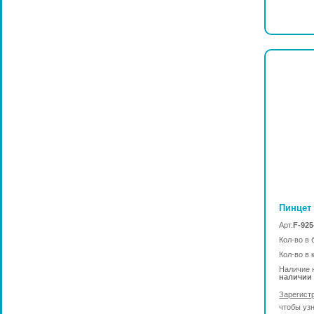
Пинцет 
Арт.
F-92
Кол-во в 
Кол-во в 
Наличие 
наличии
Зарегист
чтобы уз