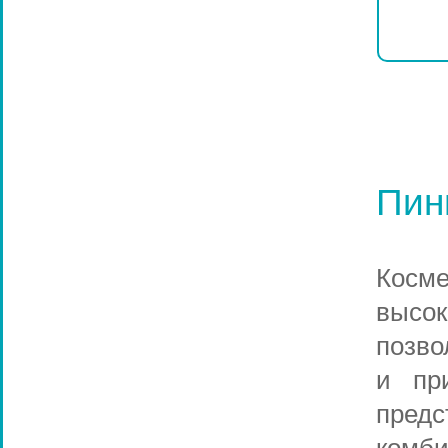
Пин
Кос
высо
позво
и пр
пред