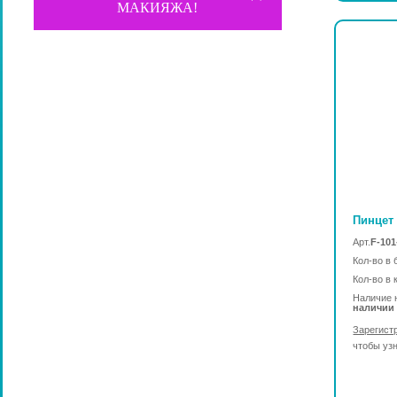
МАКИЯЖА!
Пинцет 
Арт.
F-10
Кол-во в 
Кол-во в 
Наличие 
наличии
Зарегист
чтобы уз