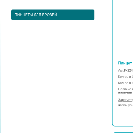
ПЕДИКЮРНЫЕ ИНСТРУМЕНТЫ
ПИНЦЕТЫ ДЛЯ БРОВЕЙ
КОСМЕТИЧЕСКИЕ ИНСТРУМЕНТЫ
КИСТИ ДЛЯ МАКИЯЖА
НАРАЩИВАНИЕ РЕСНИЦ
ПАРИКМАХЕРСКИЕ ИНСТРУМЕНТЫ
Пинцет 
Арт.
F-124
ЩЕТКИ МАССАЖНЫЕ ДЛЯ ВОЛОС
Кол-во в 
Кол-во в 
РАСЧЕСКИ И ГРЕБНИ ДЛЯ ВОЛОС
Наличие 
наличии
ДИЗАЙН НОГТЕЙ
Зарегист
чтобы уз
ГЕЛЬ-ЛАКИ ДЛЯ НОГТЕЙ
КИСТИ ДЛЯ НОГТЕЙ