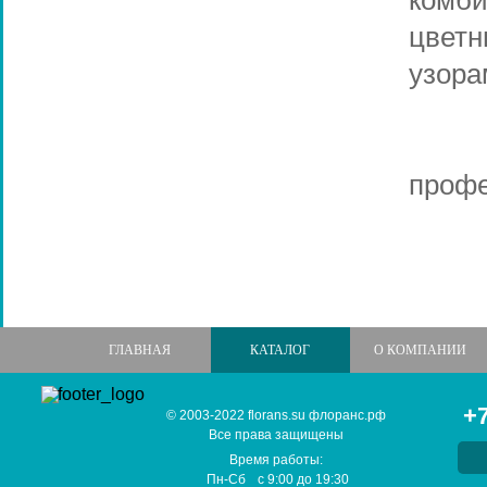
комб
цвет
узора
F
профе
ГЛАВНАЯ
КАТАЛОГ
О КОМПАНИИ
+7
© 2003-2022 florans.su флоранс.рф
Все права защищены
Время работы:
Пн-Сб
с
9:00
до
19:30