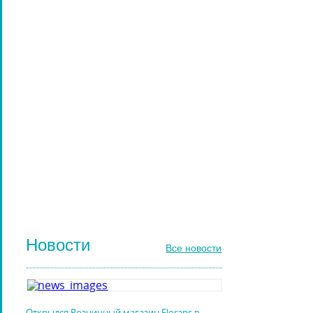
НАРАЩИВАНИЕ РЕСНИЦ
ПАРИКМАХЕРСКИЕ ИНСТРУМЕНТЫ
ЩЕТКИ МАССАЖНЫЕ ДЛЯ ВОЛОС
РАСЧЕСКИ И ГРЕБНИ ДЛЯ ВОЛОС
ДИЗАЙН НОГТЕЙ
ГЕЛЬ-ЛАКИ ДЛЯ НОГТЕЙ
КИСТИ ДЛЯ НОГТЕЙ
Новости
Все новости
Открылся Розничный магазин Florans в