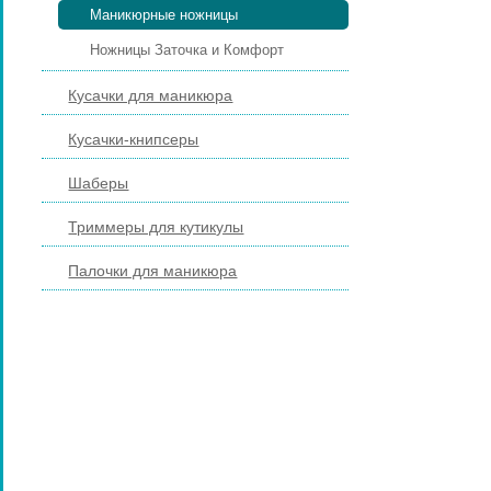
Маникюрные ножницы
Ножницы Заточка и Комфорт
Кусачки для маникюра
Кусачки-книпсеры
Шаберы
Триммеры для кутикулы
Палочки для маникюра
ПИЛКИ И БРУСКИ ДЛЯ НОГТЕЙ
ПЕДИКЮРНЫЕ ИНСТРУМЕНТЫ
ПИНЦЕТЫ ДЛЯ БРОВЕЙ
КОСМЕТИЧЕСКИЕ ИНСТРУМЕНТЫ
КИСТИ ДЛЯ МАКИЯЖА