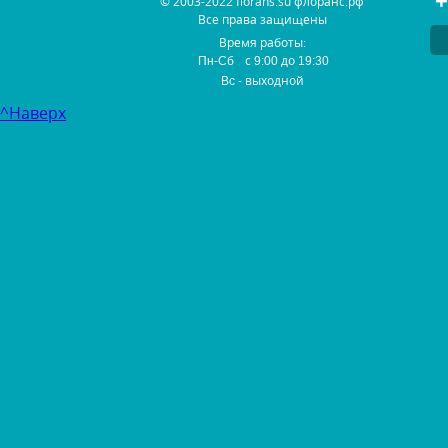
+
© 2003-2022 florans.su флоранс.рф
Все права защищены
Время работы:
с
до
Пн-Сб
9:00
19:30
- выходной
Вс
^Наверх