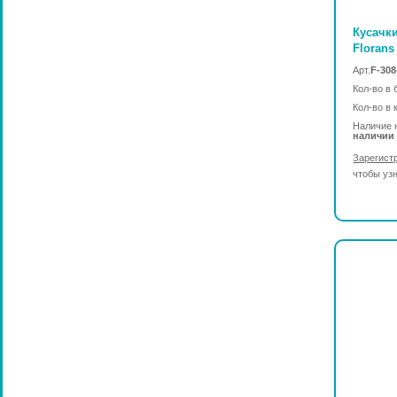
Кусачк
Florans
Арт.
F-308
Кол-во в 
Кол-во в 
Наличие 
наличии
Зарегист
чтобы уз