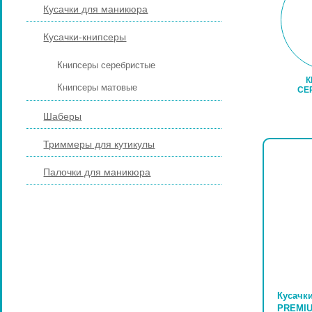
Кусачки для маникюра
Кусачки-книпсеры
Книпсеры серебристые
Книпсеры матовые
СЕ
Шаберы
Триммеры для кутикулы
Палочки для маникюра
ПИЛКИ И БРУСКИ ДЛЯ НОГТЕЙ
ПЕДИКЮРНЫЕ ИНСТРУМЕНТЫ
ПИНЦЕТЫ ДЛЯ БРОВЕЙ
КОСМЕТИЧЕСКИЕ ИНСТРУМЕНТЫ
Кусачки
PREMI
КИСТИ ДЛЯ МАКИЯЖА