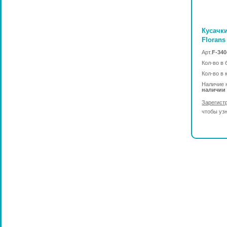
Кусачк
Florans
Арт.
F-340
Кол-во в 
Кол-во в 
Наличие 
наличии
Зарегист
чтобы уз