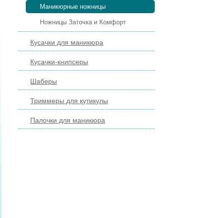
Маникюрные ножницы
Ножницы Заточка и Комфорт
Кусачки для маникюра
Кусачки-книпсеры
Шаберы
Триммеры для кутикулы
Палочки для маникюра
ПИЛКИ И БРУСКИ ДЛЯ НОГТЕЙ
ПЕДИКЮРНЫЕ ИНСТРУМЕНТЫ
ПИНЦЕТЫ ДЛЯ БРОВЕЙ
КОСМЕТИЧЕСКИЕ ИНСТРУМЕНТЫ
КИСТИ ДЛЯ МАКИЯЖА